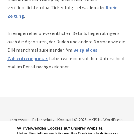
veröffentlichten dpa-Ticker folgt, etwa dem der
Rhein-
Zeitung
.
In einigen eher unwesentlichen Details liegen übrigens
auch die Agenturen, der Duden und andere Normen wie die
DIN manchmal auseinander. Am
Beispiel des
Zahlentrennpunkts
haben wir einen solchen Unterschied
mal im Detail nachgezeichnet.
Impressum
|
Datenschutz
|
Kontakt
| © 2025
IMKIS
by WordPress.
Theme:
Elmastudio
.
Wir verwenden Cookies auf unserer Website.
Unter
Einstellungen
können Sie Cookies deaktivieren.