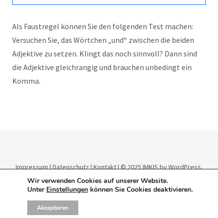
Als Faustregel können Sie den folgenden Test machen:
Versuchen Sie, das Wörtchen „und“ zwischen die beiden
Adjektive zu setzen. Klingt das noch sinnvoll? Dann sind
die Adjektive gleichrangig und brauchen unbedingt ein
Komma.
Impressum
|
Datenschutz
|
Kontakt
| © 2025
IMKIS
by WordPress.
Theme:
Elmastudio
.
Wir verwenden Cookies auf unserer Website.
Unter
Einstellungen
können Sie Cookies deaktivieren.
Akzeptieren