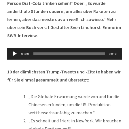
Person Diät-Cola trinken sehen!“ Oder: „Es würde
anderthalb Stunden dauern, um alles über Raketen zu
lernen, aber das meiste davon weiß ich sowieso.“ Mehr
über sein Buch verrät Gestalter Sven Lindhorst-Emme im
SWR-Interview.
Audio-
00:00
00:00
Player
10 der dämlichsten Trump-Tweets und -Zitate haben wir
für Sie einmal gesammelt und übersetzt:
„Die Globale Erwärmung wurde von und für die
Chinesen erfunden, um die US-Produktion
wettbewerbsunfähig zu machen.“
„Es schneit und friert in New York. Wir brauchen
globale Erwärmung!“