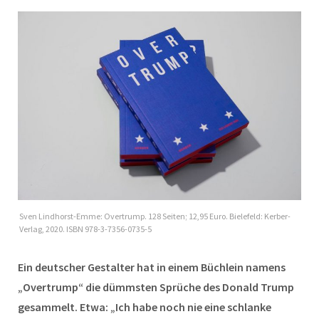
Sven Lindhorst-Emme: Overtrump. 128 Seiten; 12,95 Euro. Bielefeld: Kerber-
Verlag, 2020. ISBN 978-3-7356-0735-5
Ein deutscher Gestalter hat in einem Büchlein namens
„Overtrump“ die dümmsten Sprüche des Donald Trump
gesammelt. Etwa: „Ich habe noch nie eine schlanke