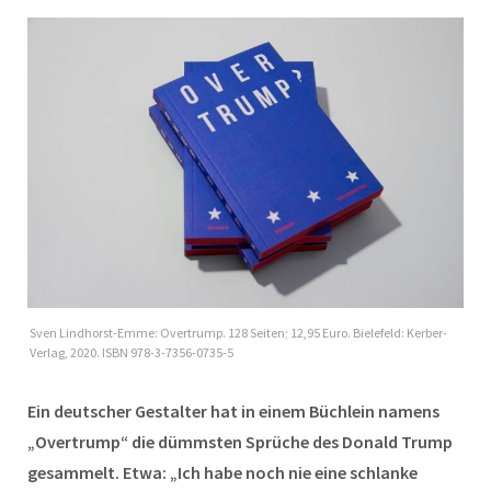
Sven Lindhorst-Emme: Overtrump. 128 Seiten; 12,95 Euro. Bielefeld: Kerber-
Verlag, 2020. ISBN 978-3-7356-0735-5
Ein deutscher Gestalter hat in einem Büchlein namens
„Overtrump“ die dümmsten Sprüche des Donald Trump
gesammelt. Etwa: „Ich habe noch nie eine schlanke