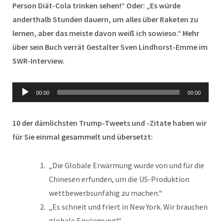
Person Diät-Cola trinken sehen!“ Oder: „Es würde
anderthalb Stunden dauern, um alles über Raketen zu
lernen, aber das meiste davon weiß ich sowieso.“ Mehr
über sein Buch verrät Gestalter Sven Lindhorst-Emme im
SWR-Interview.
Audio-
00:00
00:00
Player
10 der dämlichsten Trump-Tweets und -Zitate haben wir
für Sie einmal gesammelt und übersetzt:
„Die Globale Erwärmung wurde von und für die
Chinesen erfunden, um die US-Produktion
wettbewerbsunfähig zu machen.“
„Es schneit und friert in New York. Wir brauchen
globale Erwärmung!“