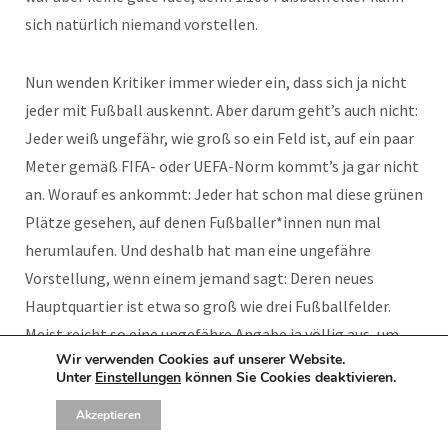
sich natürlich niemand vorstellen.
Nun wenden Kritiker immer wieder ein, dass sich ja nicht
jeder mit Fußball auskennt. Aber darum geht’s auch nicht:
Jeder weiß ungefähr, wie groß so ein Feld ist, auf ein paar
Meter gemäß FIFA- oder UEFA-Norm kommt’s ja gar nicht
an. Worauf es ankommt: Jeder hat schon mal diese grünen
Plätze gesehen, auf denen Fußballer*innen nun mal
herumlaufen. Und deshalb hat man eine ungefähre
Vorstellung, wenn einem jemand sagt: Deren neues
Hauptquartier ist etwa so groß wie drei Fußballfelder.
Meist reicht so eine ungefähre Angabe ja völlig aus, um
Wir verwenden Cookies auf unserer Website.
dem anderen ein passables Bild vor Augen zu führen.
Unter
Einstellungen
können Sie Cookies deaktivieren.
Akzeptieren
Der zweite Vorwurf, der Fußballfeld-Vergleichen