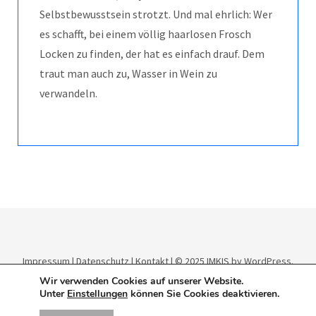
Selbstbewusstsein strotzt. Und mal ehrlich: Wer
es schafft, bei einem völlig haarlosen Frosch
Locken zu finden, der hat es einfach drauf. Dem
traut man auch zu, Wasser in Wein zu
verwandeln.
Impressum
|
Datenschutz
|
Kontakt
| © 2025
IMKIS
by WordPress.
Theme:
Elmastudio
.
Wir verwenden Cookies auf unserer Website.
Unter
Einstellungen
können Sie Cookies deaktivieren.