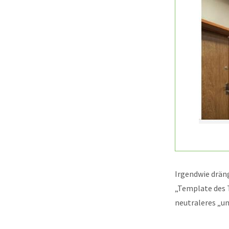
Irgendwie dräng
„Template des T
neutraleres „u