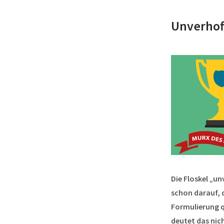
Unverhoff
Die Floskel „u
schon darauf, 
Formulierung q
deutet das nic