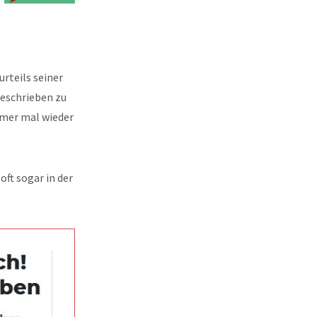
rteils seiner
beschrieben zu
mmer mal wieder
ft sogar in der