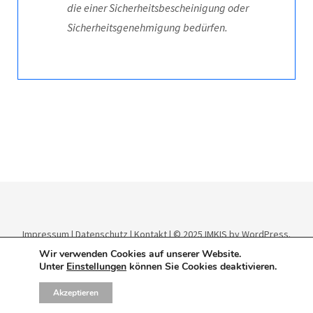
die einer Sicherheitsbescheinigung oder
Sicherheitsgenehmigung bedürfen.
Impressum
|
Datenschutz
|
Kontakt
| © 2025
IMKIS
by WordPress.
Theme:
Elmastudio
.
Wir verwenden Cookies auf unserer Website.
Unter
Einstellungen
können Sie Cookies deaktivieren.
Akzeptieren