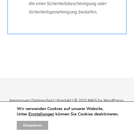
die einer Sicherheitsbescheinigung oder
Sicherheitsgenehmigung bedürfen.
Impressum
|
Datenschutz
|
Kontakt
| © 2025
IMKIS
by WordPress.
Theme:
Elmastudio
.
Wir verwenden Cookies auf unserer Website.
Unter
Einstellungen
können Sie Cookies deaktivieren.
Akzeptieren