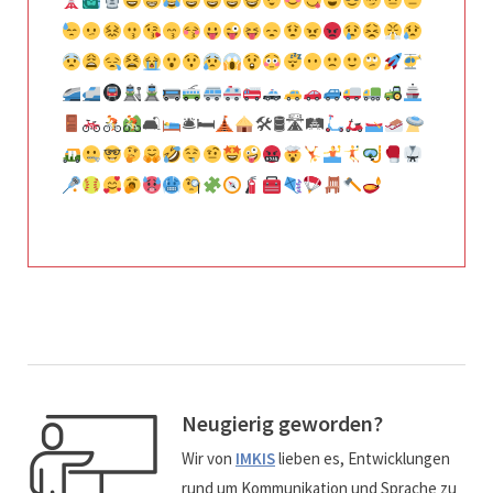
🛋
🛎🛏
🛠🛢🛣🛤
Neugierig geworden?
Wir von
IMKIS
lieben es, Entwicklungen
rund um Kommunikation und Sprache zu