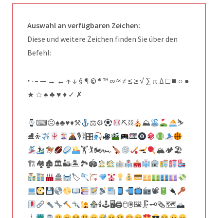
Auswahl an verfügbaren Zeichen:
Diese und weitere Zeichen finden Sie über den
Befehl:
‣ · – — → ← ↑ ↓ § ¶ © ® ™ ∞ ≈ ≠ ≤ ≥ √ ∑ π Δ □ ■ ○ ●
★ ☆ ♠ ♣ ♥ ♦ ✓ ✗
⌨☹♠♣♥♦⚒
⚖⚙
⛏⛓
⛰
⛷
⛸⛹
🎙🎚🎛
🏋🏌🏍🏎
🏔🏕🏖
🏗🏘🏚🏛🏜🏝🏞🏟
🏷
📽
🕯🕹🖥🖨🖱🖲🖼🗜🗝🗞🗺