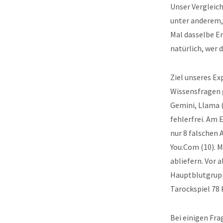
Unser Vergleich
unter anderem, 
Mal dasselbe E
natürlich, wer d
Ziel unseres Ex
Wissensfragen g
Gemini, Llama (
fehlerfrei. Am 
nur 8 falschen
You.Com (10). M
abliefern. Vor a
Hauptblutgrupp
Tarockspiel 78 
Bei einigen Fra