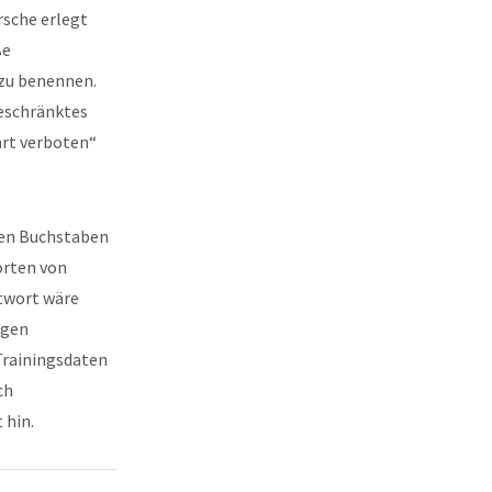
rsche erlegt
ße
 zu benennen.
geschränktes
hrt verboten“
fen Buchstaben
orten von
ntwort wäre
igen
 Trainingsdaten
ch
 hin.