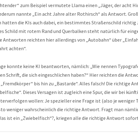
htender“ zum Beispiel vermutete Llama einen „Jäger, der acht Hi
ederum nannte „Ein acht Jahre alter Rothirsch“ als Antwort. Gro
 hatten die KIs auch dabei, ein bestimmtes Straßenschild richtig
es Schild mit rotem Rand und Querbalken steht natürlich für ein
e Antworten reichten hier allerdings von „Autobahn“ über „Einfa
ahrt achten“.
rage konnte keine KI beantworten, nämlich: „Wie nennen Typogra
en Schrift, die sich eingeschlichen haben?“ Hier reichten die Antw
„Fremdkörper“ bis hin zu „Bastarde“. Alles falsch! Die richtige A
elfische“. Dieses Versagen ist zugleich eine Spur, die wir bei künft
terverfolgen wollen: Je spezieller eine Frage ist (also je weniger
sto weniger wahrscheinlich die richtige Antwort. Fragt man nämli
s ist ein „Zwiebelfisch“?, kriegen alle die richtige Antwort sofort