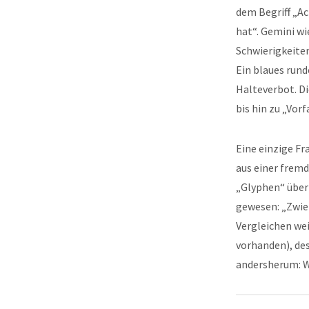
dem Begriff „Ac
hat“. Gemini wi
Schwierigkeiten
Ein blaues rund
Halteverbot. Di
bis hin zu „Vorf
Eine einzige F
aus einer fremd
„Glyphen“ über 
gewesen: „Zwieb
Vergleichen wei
vorhanden), de
andersherum: Wa