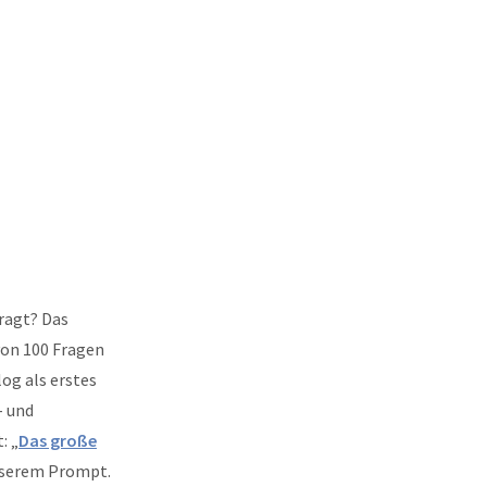
ragt? Das
von 100 Fragen
og als erstes
- und
: „
Das große
serem Prompt.