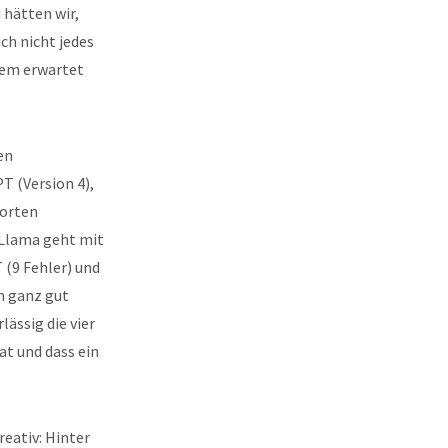
 hätten wir,
ch nicht jedes
dem erwartet
en
T (Version 4),
worten
 Llama geht mit
(9 Fehler) und
n ganz gut
lässig die vier
t und dass ein
reativ: Hinter