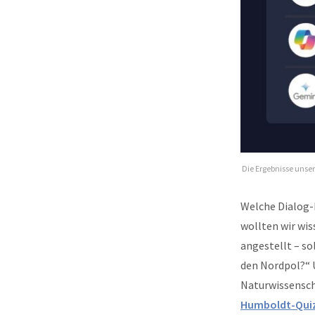
Die Ergebnisse unser
Welche Dialog-
wollten wir wis
angestellt – so
den Nordpol?“ 
Naturwissenscha
Humboldt-Qui