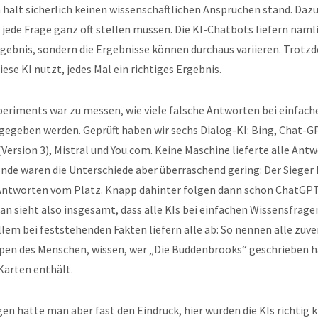
 hält sicherlich keinen wissenschaftlichen Ansprüchen stand. Dazu
jede Frage ganz oft stellen müssen. Die KI-Chatbots liefern nämli
rgebnis, sondern die Ergebnisse können durchaus variieren. Trotz
iese KI nutzt, jedes Mal ein richtiges Ergebnis.
periments war zu messen, wie viele falsche Antworten bei einfach
egeben werden. Geprüft haben wir sechs Dialog-KI: Bing, Chat-GP
Version 3), Mistral und You.com. Keine Maschine lieferte alle Ant
Ende waren die Unterschiede aber überraschend gering: Der Sieger
 Antworten vom Platz. Knapp dahinter folgen dann schon ChatGPT 
an sieht also insgesamt, dass alle KIs bei einfachen Wissensfrage
llem bei feststehenden Fakten liefern alle ab: So nennen alle zuver
en des Menschen, wissen, wer „Die Buddenbrooks“ geschrieben ha
Karten enthält.
gen hatte man aber fast den Eindruck, hier wurden die KIs richtig k