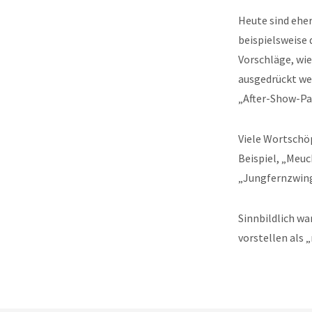
Heute sind eher
beispielsweise
Vorschläge, wi
ausgedrückt wer
„After-Show-Pa
Viele Wortschö
Beispiel, „Meuc
„Jungfernzwing
Sinnbildlich wa
vorstellen als 