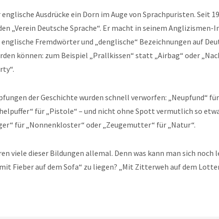
 englische Ausdrücke ein Dorn im Auge von Sprachpuristen. Seit 19
 den „Verein Deutsche Sprache“. Er macht in seinem Anglizismen-I
e englische Fremdwörter und „denglische“ Bezeichnungen auf Deu
den können: zum Beispiel „Prallkissen“ statt „Airbag“ oder „Nac
rty“.
pfungen der Geschichte wurden schnell verworfen: „Neupfund“ für
helpuffer“ für „Pistole“ – und nicht ohne Spott vermutlich so etw
er“ für „Nonnenkloster“ oder „Zeugemutter“ für „Natur“.
ren viele dieser Bildungen allemal. Denn was kann man sich noch l
„mit Fieber auf dem Sofa“ zu liegen? „Mit Zitterweh auf dem Lotte