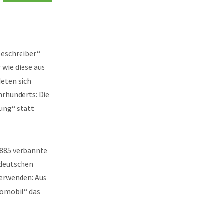
beschreiber“
wie diese aus
deten sich
hrhunderts: Die
bung“ statt
1885 verbannte
 deutschen
verwenden: Aus
tomobil“ das