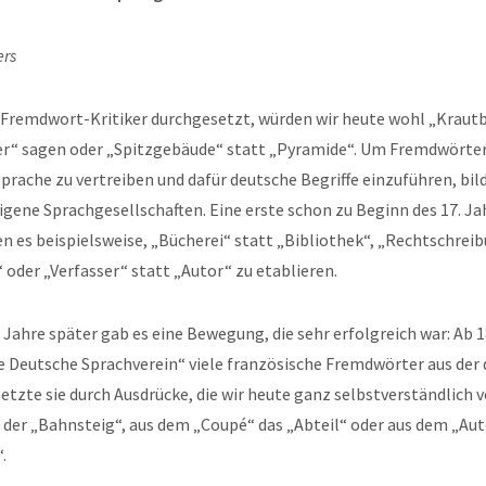
ers
e Fremdwort-Kritiker durchgesetzt, würden wir heute wohl „Kraut
er“ sagen oder „Spitzgebäude“ statt „Pyramide“. Um Fremdwörter 
prache zu vertreiben und dafür deutsche Begriffe einzuführen, bil
gene Sprachgesellschaften. Eine erste schon zu Beginn des 17. Ja
ten es beispielsweise, „Bücherei“ statt „Bibliothek“, „Rechtschrei
oder „Verfasser“ statt „Autor“ zu etablieren.
Jahre später gab es eine Bewegung, die sehr erfolgreich war: Ab 
e Deutsche Sprachverein“ viele französische Fremdwörter aus der
etzte sie durch Ausdrücke, die wir heute ganz selbstverständlich 
 der „Bahnsteig“, aus dem „Coupé“ das „Abteil“ oder aus dem „Au
.