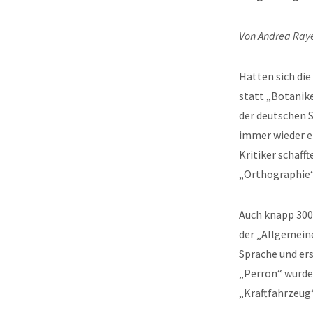
Von Andrea Ray
Hätten sich di
statt „Botanik
der deutschen S
immer wieder ei
Kritiker schaff
„Orthographie“ 
Auch knapp 300 
der „Allgemein
Sprache und ers
„Perron“ wurde
„Kraftfahrzeug“