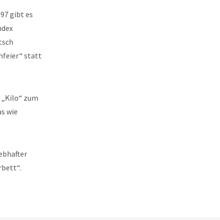
97 gibt es
ndex
tsch
hfeier“ statt
 „Kilo“ zum
as wie
ebhafter
rbett“.