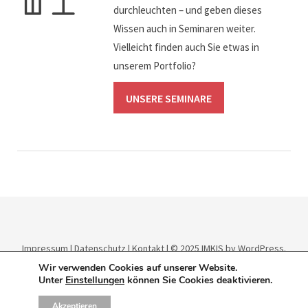
durchleuchten – und geben dieses
Wissen auch in Seminaren weiter.
Vielleicht finden auch Sie etwas in
unserem Portfolio?
UNSERE SEMINARE
Impressum
|
Datenschutz
|
Kontakt
| © 2025
IMKIS
by WordPress.
Theme:
Elmastudio
.
Wir verwenden Cookies auf unserer Website.
Unter
Einstellungen
können Sie Cookies deaktivieren.
Akzeptieren