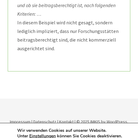
und ob sie beitragsberechtigt ist, nach folgenden
Kriterien: …
In diesem Beispiel wird nicht gesagt, sondern
lediglich impliziert, dass nur Forschungsstätten
beitragsberechtigt sind, die nicht kommerziell
ausgerichtet sind.
Impressum
|
Datenschutz
|
Kontakt
| © 2025
IMKIS
by WordPress.
Theme:
Elmastudio
.
Wir verwenden Cookies auf unserer Website.
Unter
Einstellungen
können Sie Cookies deaktivieren.