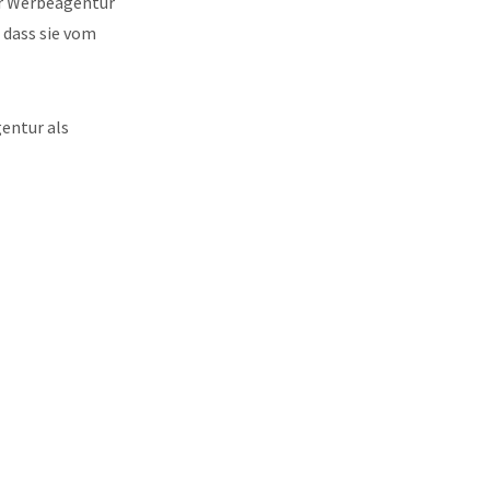
ker Werbeagentur
, dass sie vom
entur als