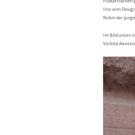
Plakatflächen g
Uno
vom Desig
Ruhm der jung
Im Bild unten s
Vorbild dienten