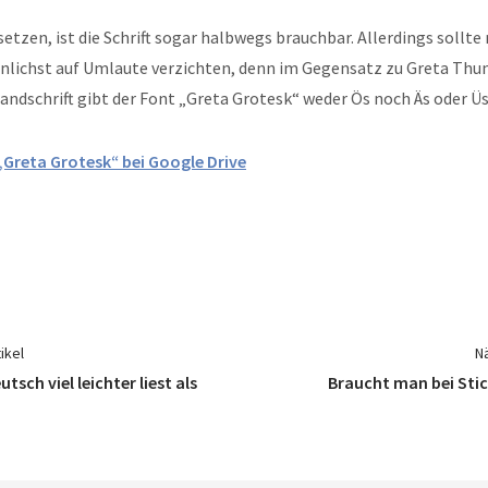
etzen, ist die Schrift sogar halbwegs brauchbar. Allerdings sollte
nlichst auf Umlaute verzichten, denn im Gegensatz zu Greta Thu
andschrift gibt der Font „Greta Grotesk“ weder Ös noch Äs oder Üs
Greta Grotesk“ bei Google Drive
ikel
Nä
ch viel leichter liest als
Braucht man bei Sti