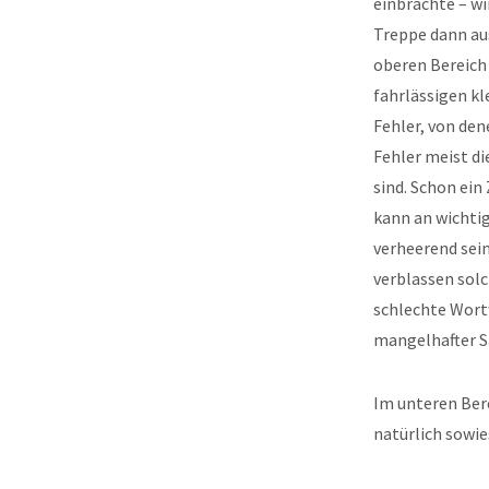
einbrachte – wi
Treppe dann au
oberen Bereich 
fahrlässigen k
Fehler, von den
Fehler meist d
sind. Schon ein
kann an wichtig
verheerend sei
verblassen solc
schlechte Wort
mangelhafter S
Im unteren Bere
natürlich sowi