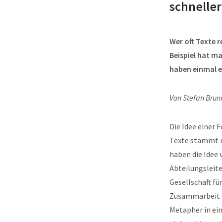
schneller
Wer oft Texte r
Beispiel hat ma
haben einmal e
Von Stefan Brun
Die Idee einer 
Texte stammt n
haben die Idee 
Abteilungsleit
Gesellschaft fü
Zusammarbeit (G
Metapher in ei