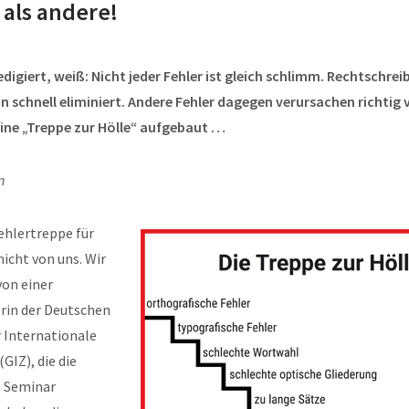
 als andere!
edigiert, weiß: Nicht jeder Fehler ist gleich schlimm. Rechtschre
n schnell eliminiert. Andere Fehler dagegen verursachen richtig v
ine „Treppe zur Hölle“ aufgebaut …
n
Fehlertreppe für
icht von uns. Wir
von einer
erin der Deutschen
r Internationale
IZ), die die
n Seminar