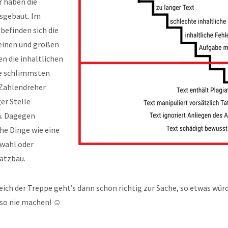
r haben die
sgebaut. Im
befinden sich die
leinen und großen
en die inhaltlichen
ie schlimmsten
 Zahlendreher
er Stelle
n. Dagegen
he Dinge wie eine
wahl oder
atzbau.
ich der Treppe geht’s dann schon richtig zur Sache, so etwas würd
eso nie machen! ☺