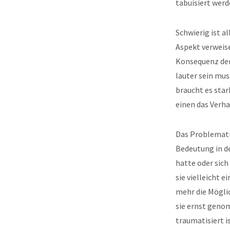
tabuisiert werd
Schwierig ist al
Aspekt verweise
Konsequenz der 
lauter sein mus
braucht es sta
einen das Verha
Das Problematis
Bedeutung in d
hatte oder sich
sie vielleicht 
mehr die Möglic
sie ernst geno
traumatisiert i