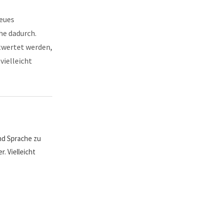
neues
he dadurch.
twertet werden,
vielleicht
nd Sprache zu
. Vielleicht