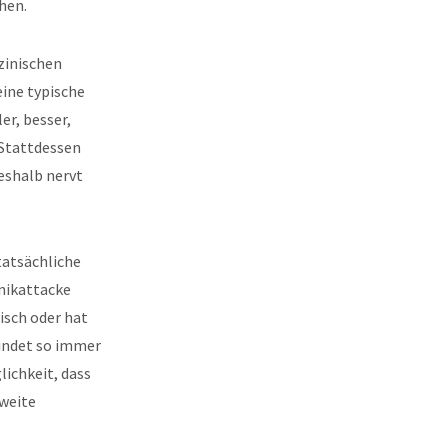
hen.
izinischen
eine typische
er, besser,
 Stattdessen
eshalb nervt
tatsächliche
nikattacke
xisch oder hat
windet so immer
lichkeit, dass
weite