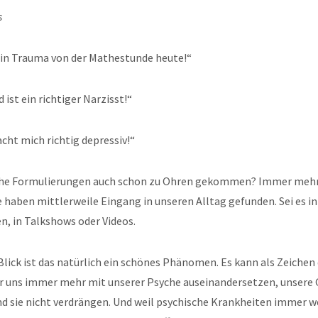
s
 ein Trauma von der Mathestunde heute!“
 ist ein richtiger Narzisst!“
ht mich richtig depressiv!“
che Formulierungen auch schon zu Ohren gekommen? Immer mehr 
 haben mittlerweile Eingang in unseren Alltag gefunden. Sei es i
n, in Talkshows oder Videos.
Blick ist das natürlich ein schönes Phänomen. Es kann als Zeichen
ir uns immer mehr mit unserer Psyche auseinandersetzen, unsere 
nd sie nicht verdrängen. Und weil psychische Krankheiten immer w