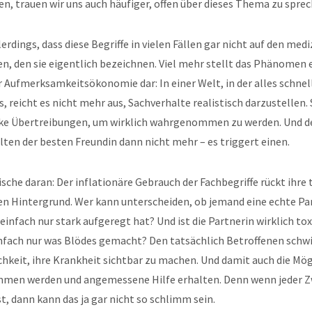
en, trauen wir uns auch häufiger, offen über dieses Thema zu sprec
lerdings, dass diese Begriffe in vielen Fällen gar nicht auf den med
n, den sie eigentlich bezeichnen. Viel mehr stellt das Phänomen 
Aufmerksamkeitsökonomie dar: In einer Welt, in der alles schnell
s, reicht es nicht mehr aus, Sachverhalte realistisch darzustellen.
rke Übertreibungen, um wirklich wahrgenommen zu werden. Und d
lten der besten Freundin dann nicht mehr – es triggert einen.
che daran: Der inflationäre Gebrauch der Fachbegriffe rückt ihre 
en Hintergrund. Wer kann unterscheiden, ob jemand eine echte Pa
 einfach nur stark aufgeregt hat? Und ist die Partnerin wirklich to
einfach nur was Blödes gemacht? Den tatsächlich Betroffenen sch
hkeit, ihre Krankheit sichtbar zu machen. Und damit auch die Mög
mmen werden und angemessene Hilfe erhalten. Denn wenn jeder Z
st, dann kann das ja gar nicht so schlimm sein.