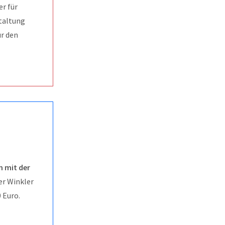
r für
staltung
ür den
n mit der
ter Winkler
0 Euro.