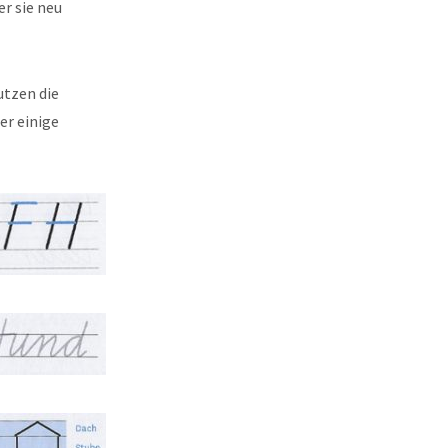
er sie neu
utzen die
er einige