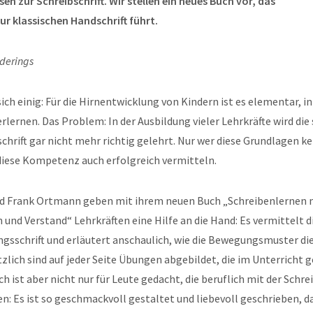
n zur Schreibschrift. Wir stellen ein neues Buch vor, das
ur klassischen Handschrift führt.
derings
sich einig: Für die Hirnentwicklung von Kindern ist es elementar, in
erlernen. Das Problem: In der Ausbildung vieler Lehrkräfte wird di
hrift gar nicht mehr richtig gelehrt. Nur wer diese Grundlagen k
diese Kompetenz auch erfolgreich vermitteln.
d Frank Ortmann geben mit ihrem neuen Buch „Schreibenlernen 
 und Verstand“ Lehrkräften eine Hilfe an die Hand: Es vermittelt 
gsschrift und erläutert anschaulich, wie die Bewegungsmuster die
zlich sind auf jeder Seite Übungen abgebildet, die im Unterricht
h ist aber nicht nur für Leute gedacht, die beruflich mit der Schrei
en: Es ist so geschmackvoll gestaltet und liebevoll geschrieben, da