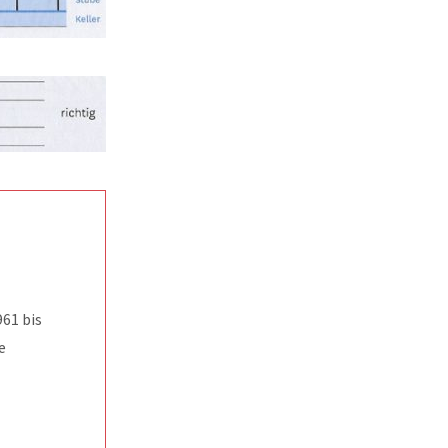
961 bis
e