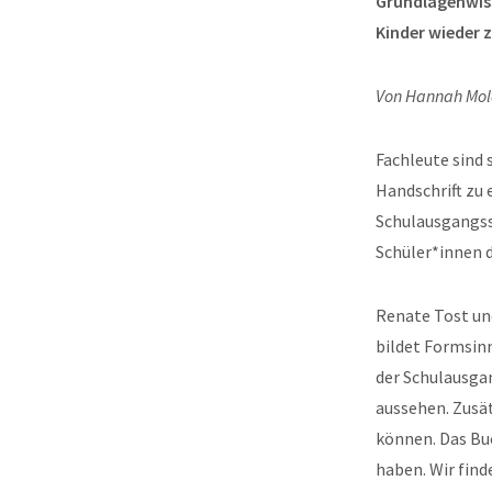
Grundlagenwisse
Kinder wieder z
Von Hannah Mol
Fachleute sind 
Handschrift zu 
Schulausgangssc
Schüler*innen 
Renate Tost un
bildet Formsinn
der Schulausgan
aussehen. Zusät
können. Das Buc
haben. Wir find