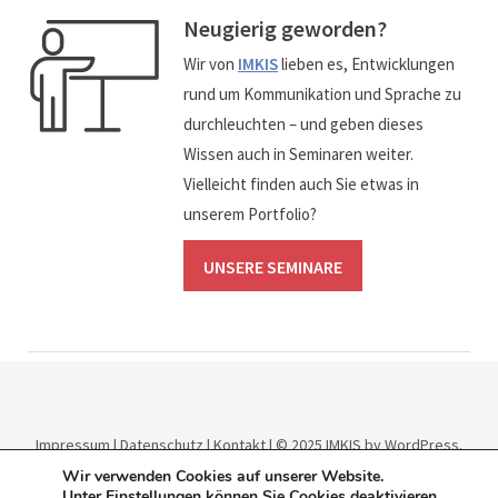
Neugierig geworden?
Wir von
IMKIS
lieben es, Entwicklungen
rund um Kommunikation und Sprache zu
durchleuchten – und geben dieses
Wissen auch in Seminaren weiter.
Vielleicht finden auch Sie etwas in
unserem Portfolio?
UNSERE SEMINARE
Impressum
|
Datenschutz
|
Kontakt
| © 2025
IMKIS
by WordPress.
Theme:
Elmastudio
.
Wir verwenden Cookies auf unserer Website.
Unter
Einstellungen
können Sie Cookies deaktivieren.