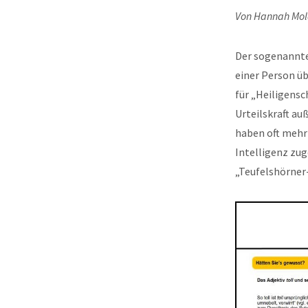
Von Hannah Mol
Der sogenannte
einer Person ü
für „Heiligensc
Urteilskraft au
haben oft mehr
Intelligenz zu
„Teufelshörner-