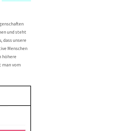
genschaften
hen und steht
u, dass unsere
ktive Menschen
h höhere
ht man vom