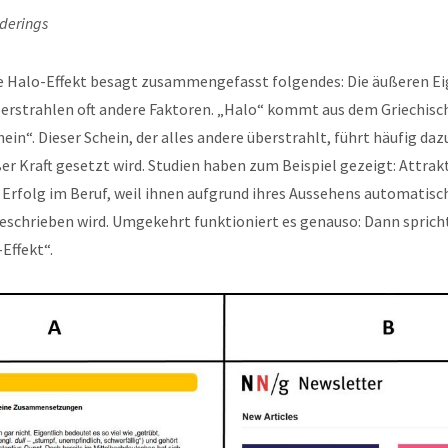
derings
 Halo-Effekt besagt zusammengefasst folgendes: Die äußeren Ei
berstrahlen oft andere Faktoren. „Halo“ kommt aus dem Griechisc
hein“. Dieser Schein, der alles andere überstrahlt, führt häufig daz
ßer Kraft gesetzt wird. Studien haben zum Beispiel gezeigt: Attra
 Erfolg im Beruf, weil ihnen aufgrund ihres Aussehens automatisc
geschrieben wird. Umgekehrt funktioniert es genauso: Dann spric
Effekt“.