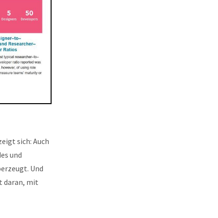
eigt sich: Auch
des und
überzeugt. Und
t daran, mit