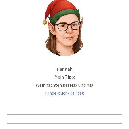
Hannah
Mein Tipp:
Weihnachten bei Max und Mia
Kinderbuch-Rarität