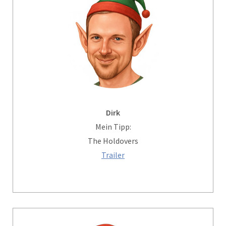
Dirk
Mein Tipp:
The Holdovers
Trailer