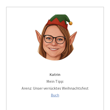
Katrin
Mein Tipp:
Arenz: Unser verrücktes Weihnachtsfest
Buch