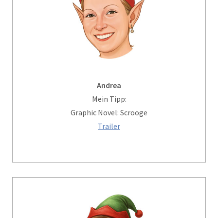
Andrea
Mein Tipp:
Graphic Novel: Scrooge
Trailer