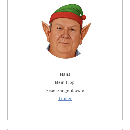
Hans
Mein Tipp:
Feuerzangenbowle
Trailer