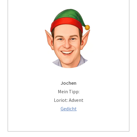
Jochen
Mein Tipp:
Loriot: Advent
Gedicht