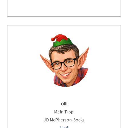
Olli
Mein Tipp:
JD McPherson: Socks
Lied