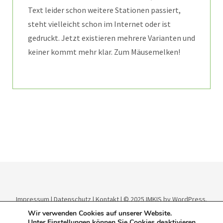
Text leider schon weitere Stationen passiert,
steht vielleicht schon im Internet oder ist
gedruckt. Jetzt existieren mehrere Varianten und
keiner kommt mehr klar. Zum Mäusemelken!
Impressum
|
Datenschutz
|
Kontakt
| © 2025
IMKIS
by WordPress.
Theme:
Elmastudio
.
Wir verwenden Cookies auf unserer Website.
Unter
Einstellungen
können Sie Cookies deaktivieren.