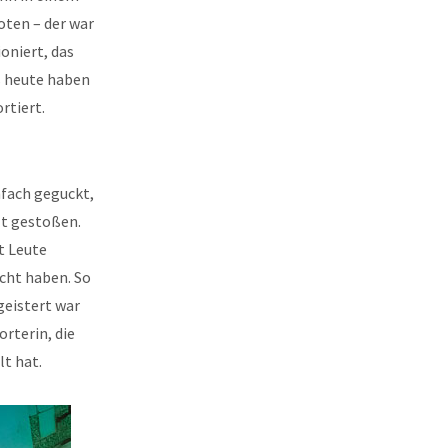
ten – der war
oniert, das
s heute haben
rtiert.
nfach geguckt,
zt gestoßen.
t Leute
acht haben. So
geistert war
rterin, die
lt hat.