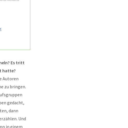
r
.
eln? Es tritt
t hatte?
ie Autoren
e zu bringen.
erufsgruppen
ben gedacht,
hten, dann
erzählen. Und
ann in einem