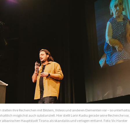
n stellen ihre Recherchen mit Bildern, Videos und anderen Elementen vor – so unterhalt
haltlich möglichst auch substanziell. Hier stellt Lorin Kadiu gerade seine Recherche vor, i
er albanischen Hauptstadt Tirana als skandalös und verlogen entlarvt. Foto: Vic Harster