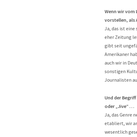
Wenn wir vom L
vorstellen, als
Ja, das ist ein
eher Zeitung l
gibt seit ungef
Amerikaner hab
auch wir in Deu
sonstigen Kultu
Journalisten au
Und der Begrif
oder „Jive“ …
Ja, das Genre n
etabliert, wir 
wesentlich gese