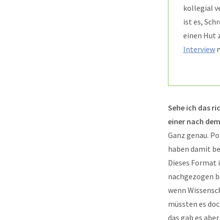
kollegial v
ist es, Sch
einen Hut 
Interview
m
Sehe ich das ri
einer nach dem
Ganz genau. Poe
haben damit be
Dieses Format i
nachgezogen be
wenn Wissensch
müssten es doc
das gab es aber