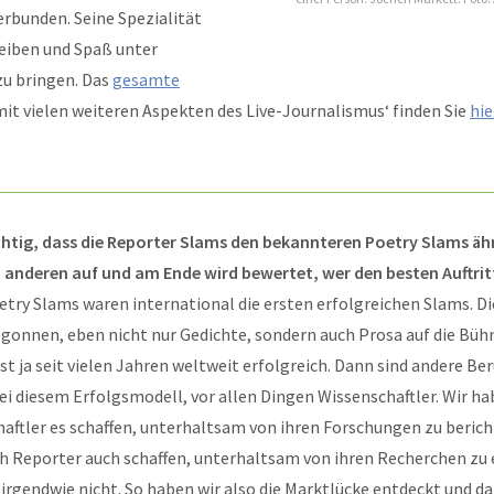
erbunden. Seine Spezialität
reiben und Spaß unter
zu bringen. Das
gesamte
it vielen weiteren Aspekten des Live-Journalismus‘ finden Sie
hie
chtig, dass die Reporter Slams den bekannteren Poetry Slams ähn
 anderen auf und am Ende wird bewertet, wer den besten Auftrit
try Slams waren international die ersten erfolgreichen Slams. D
gonnen, eben nicht nur Gedichte, sondern auch Prosa auf die Bühn
st ja seit vielen Jahren weltweit erfolgreich. Dann sind andere B
i diesem Erfolgsmodell, vor allen Dingen Wissenschaftler. Wir ha
aftler es schaffen, unterhaltsam von ihren Forschungen zu beric
h Reporter auch schaffen, unterhaltsam von ihren Recherchen zu 
 irgendwie nicht. So haben wir also die Marktlücke entdeckt und d