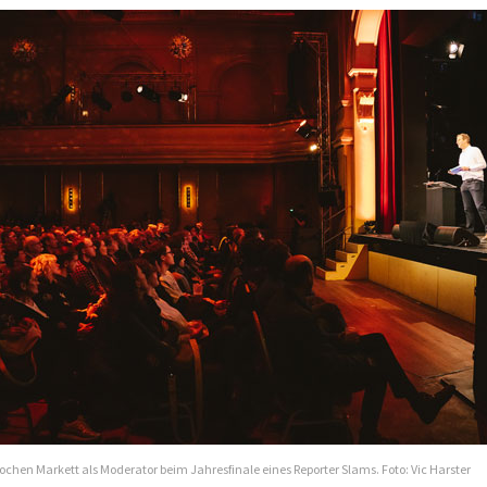
chen Markett als Moderator beim Jahresfinale eines Reporter Slams. Foto: Vic Harster