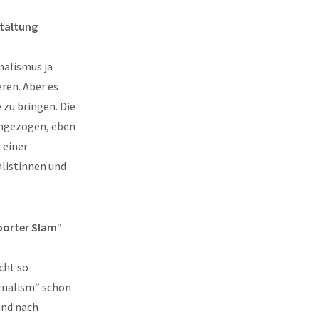
staltung
nalismus ja
ren. Aber es
 zu bringen. Die
chgezogen, eben
 einer
alistinnen und
eporter Slam“
cht so
urnalism“ schon
und nach