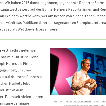
en. Wir haben 2016 damit begonnen, sogenannte Reporter Slams 
altungswettbewerb auf der Bühne. Mehrere Reporterinnen und Rep
an in einem Wettbewerb, wer am besten von einer eigenen Reche
nde wählt das Publikum dann den sogenannten Slampion. Internat
ie das so als Wettbewerb organisieren.
rkett
, selbst gelernter
 hat mit Christine Liehr
oph Herms die Firma
gegründet, um Live-
us auf deutsche Bühnen zu
ochen Markett lebt in
nd ist mit dem
er-Team seit vielen Jahren
Journalist, Moderator, Unternehmer und Med
einsame Seminare
einer Person: Jochen Markett. Foto