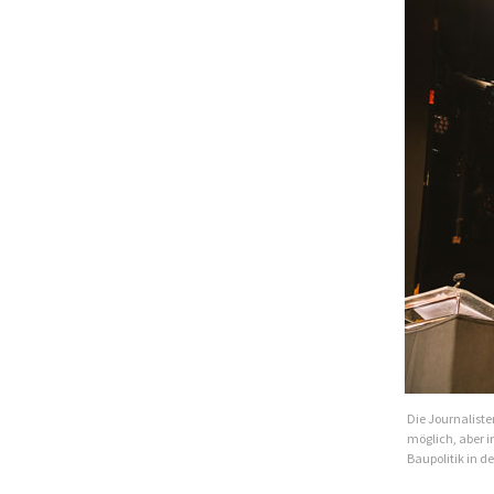
Die Journaliste
möglich, aber in
Baupolitik in d