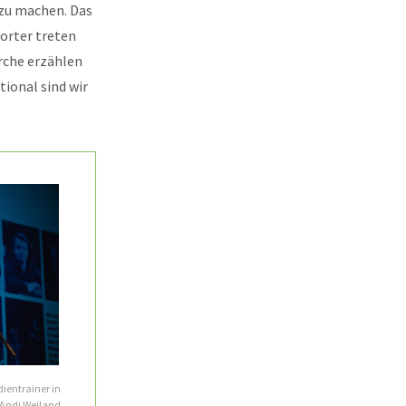
zu machen. Das
orter treten
rche erzählen
ional sind wir
ientrainer in
: Andi Weiland