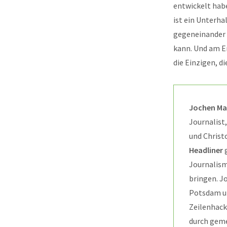
entwickelt hab
ist ein Unterh
gegeneinander 
kann. Und am E
die Einzigen, d
Jochen Ma
Journalist,
und Christ
Headliner
Journalism
bringen. J
Potsdam u
Zeilenhack
durch gem