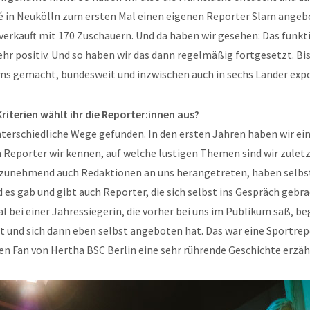
 in Neukölln zum ersten Mal einen eigenen Reporter Slam angebo
verkauft mit 170 Zuschauern. Und da haben wir gesehen: Das funkti
hr positiv. Und so haben wir das dann regelmäßig fortgesetzt. Bi
ms gemacht, bundesweit und inzwischen auch in sechs Länder expo
iterien wählt ihr die Reporter:innen aus?
terschiedliche Wege gefunden. In den ersten Jahren haben wir ei
 Reporter wir kennen, auf welche lustigen Themen sind wir zulet
 zunehmend auch Redaktionen an uns herangetreten, haben selbs
es gab und gibt auch Reporter, die sich selbst ins Gespräch gebr
l bei einer Jahressiegerin, die vorher bei uns im Publikum saß, be
 und sich dann eben selbst angeboten hat. Das war eine Sportrepo
en Fan von Hertha BSC Berlin eine sehr rührende Geschichte erzäh