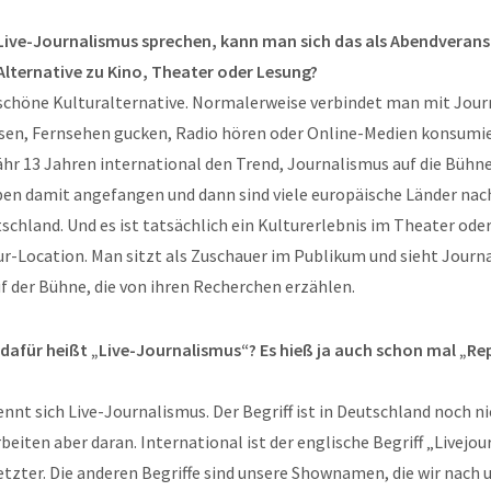
ive-Journalismus sprechen, kann man sich das als Abendveran
 Alternative zu Kino, Theater oder Lesung?
e schöne Kulturalternative. Normalerweise verbindet man mit Jour
esen, Fernsehen gucken, Radio hören oder Online-Medien konsumie
ähr 13 Jahren international den Trend, Journalismus auf die Bühne
en damit angefangen und dann sind viele europäische Länder na
tschland. Und es ist tatsächlich ein Kulturerlebnis im Theater oder
r-Location. Man sitzt als Zuschauer im Publikum und sieht Journ
f der Bühne, die von ihren Recherchen erzählen.
f dafür heißt „Live-Journalismus“? Es hieß ja auch schon mal „R
ennt sich Live-Journalismus. Der Begriff ist in Deutschland noch ni
arbeiten aber daran. International ist der englische Begriff „Livejo
tzter. Die anderen Begriffe sind unsere Shownamen, die wir nach 