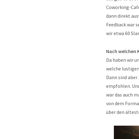
Coworking-Café
dann direkt aus
Feedback war se
wir etwa 60 Sla
Nach welchen Kr
Da haben wir un
welche lustigen
Dann sind aber
empfohlen. Und 
war das auch ma
von dem Format
über den ältest